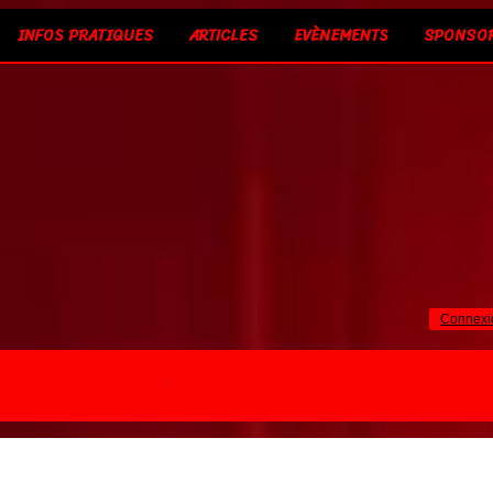
INFOS PRATIQUES
ARTICLES
EVÈNEMENTS
SPONSO
Connexi
AISON 2026-2027 ⚽🔴⚫