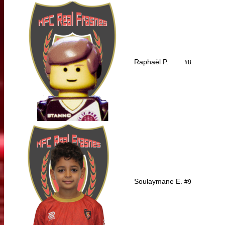
Raphaël P.
#8
Soulaymane E.
#9