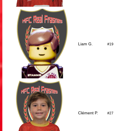
Liam G.
#19
Clément P.
#27